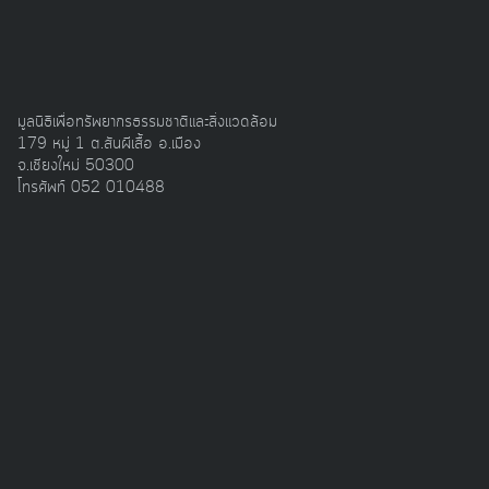
สวนปาล์ม 10 ไร่ ตอนนี้เสียหายไปมากกว่า 90 เปอร์เซ็น
และปลาที่เลี้ยงในบ่อก็ตาย จนถึงตอนนี้ยังไม่ได้รับค่าชด
เชยใดๆ” ลุงสุดสาครไม่อยากเสี่ยงที่จะฟื้นฟูสวนปาล์ม
มูลนิธิเพื่อทรัพยากรธรรมชาติและสิ่งแวดล้อม
เพราะไม่มั่นใจว่าจะเกิดเหตุการณ์แบบนี้อีกหรือไม่ ถ้าน้ำ
179 หมู่ 1 ต.สันผีเสื้อ อ.เมือง
จ.เชียงใหม่ 50300
ท่วมตามฤดูกาลใช้เวลาเพียง2-3 วัน น้ำก็ลดระดับ แต่
โทรศัพท์ 052 010488
เหตุการณ์ที่เกิดขึ้น ไม่ได้เกิดโดยธรรมชาติ ซึ่งเกิดขึ้นโดย
การกระทำมนุษย์ แต่กลับไม่มีใครรับผิดชอบ
จากเหตุการณ์ดังกล่าวเราเห็นได้ชัดว่า ความหายนะจาก
โครงการพัฒนาข้ามชาติ...ที่เกิดขึ้นเกิดจากการกระทำของ
มนุษย์ แต่เรายังขาดกลไกการป้องกันและเรียกร้องความ
เสียหาย การละเมิดสิทธิ์จากโครงการพัฒนาข้ามชาติ เรามี
โครงการพัฒนาข้ามชาติได้ แต่จำเป็นจะต้องมีกลไกเพื่อ
กลไกเยียวยาที่ขับเคลื่อนด้วยความสิ้น
หวังเพื่อให้เกิดความรับผิดข้ามพรมแดน
ป้องกันความเสียหายระหว่างประเทศเช่นกัน เช่น กฎหมาย